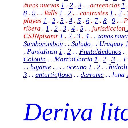
áreas nuevas
1
.
2
.
3
. . acreencias
1
8
.
9
.
. Valls
1
.
2
. .
contrastes
1
.
2
.
playas
1
.
2
.
3
.
4
.
5
.
6
.
7
.
8
.
9
.
. 
ribera .
1
.
2
.
3
.
4
.
5
.
.
jurisdiccion
CSJNpisamr
1
.
2
.
3
.
4
.
.
zonas muer
Samborombon
. .
Salado
. . Uruguay
. PuntaRasa
1
.
2
. .
PuntaMedanos
. 
Colonia
. . MartinGarcia
1
.
2
.
3
.
. P
. .
bajante
. .
. . oceano
1
.
2
. . hidro
3
. .
antarticflows
. .
derrame
.
. luna
Deriva lit