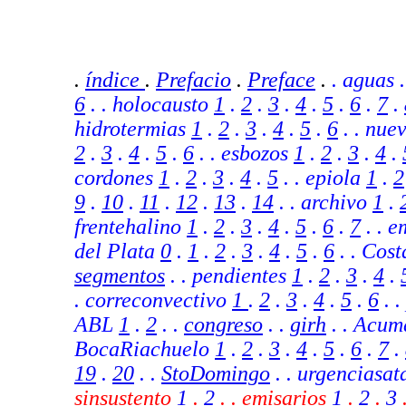
.
índice
.
Prefacio
.
Preface
.
. aguas 
6
. . holocausto
1
.
2
.
3
.
4
.
5
.
6
.
7
.
hidrotermias
1
.
2
.
3
.
4
.
5
.
6
. . nue
2
.
3
.
4
.
5
.
6
. . esbozos
1
.
2
.
3
.
4
.
cordones
1
.
2
.
3
.
4
.
5
. . epiola
1
.
2
9
.
10
.
11
.
12
.
13
.
14
.
. archivo
1
.
frentehalino
1
.
2
.
3
.
4
.
5
.
6
.
7
.
. e
del Plata
0
.
1
.
2
.
3
.
4
.
5
.
6
. .
Cost
segmentos
.
. pendientes
1
.
2
.
3
.
4
.
. correconvectivo
1
.
2
.
3
.
4
.
5
.
6
.
.
ABL
1
.
2
.
.
congreso
. .
girh
.
. Acum
BocaRiachuelo
1
.
2
.
3
.
4
.
5
.
6
.
7
.
19
.
20
. .
StoDomingo
. .
urgenciasa
sinsustento
1
.
2
. . emisarios
1
.
2
.
3