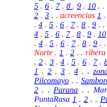
5
.
6
.
7
.
8
.
9
.
10
.
.
2
.
3
. . acreencias
1
.
4
.
5
.
6
.
7
.
8
.
9
.
.
4
.
5
.
6
.
7
.
8
.
9
.
10
.
4
.
5
.
6
.
7
.
8
.
9
.
.
Norte .
1
.
2
.
.
ribera
.
2
.
3
.
4
.
5
.
6
.
7
.
1
.
2
.
3
.
4
.
.
zon
Pilcomayo
. .
Sambor
2
.
.
Parana
. . Mar
PuntaRasa
1
.
2
. .
P