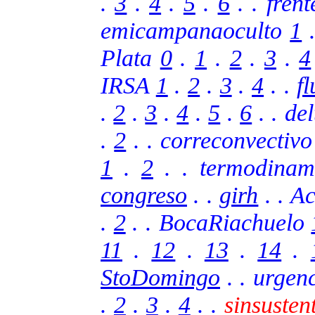
.
3
.
4
.
5
.
6
.
. fren
emicampanaoculto
1
Plata
0
.
1
.
2
.
3
.
4
IRSA
1
.
2
.
3
.
4
.
.
fl
.
2
.
3
.
4
.
5
.
6
.
. de
.
2
.
. correconvectiv
1
.
2
. . termodina
congreso
. .
girh
.
. A
.
2
.
.
BocaRiachuelo
11
.
12
.
13
.
14
.
StoDomingo
. .
urgen
.
2
.
3
.
4
.
.
sinsusten