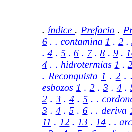
.
índice
.
Prefacio
.
Pr
6
. . contamina
1
.
2
.
.
4
.
5
.
6
.
7
.
8
.
9
.
1
4
. . hidrotermias
1
.
. Reconquista
1
.
2
. 
esbozos
1
.
2
.
3
.
4
.
2
.
3
.
4
.
5
. . cordo
3
.
4
.
5
.
6
.
. deriva
11
.
12
.
13
.
14
.
. ar