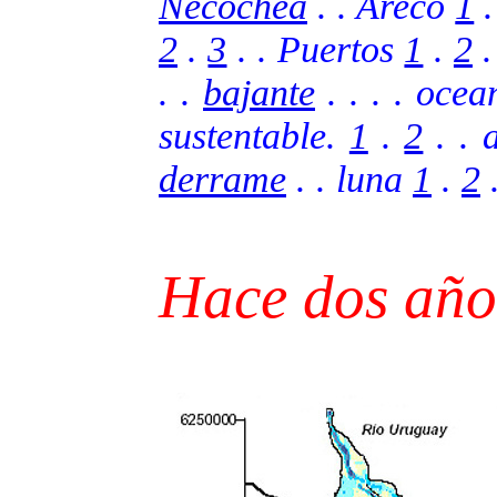
Necochea
. . Areco
1
2
.
3
.
. Puertos
1
.
2
.
. .
bajante
. .
. . oce
sustentable.
1
.
2
. .
derrame
.
. luna
1
.
2
Hace dos año