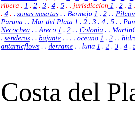
ribera .
1
.
2
.
3
.
4
.
5
.
.
jurisdiccion
1
.
2
.
3
.
4
.
.
zonas muertas
. .
Bermejo
1
.
2
. .
Pilco
Parana
. . Mar del Plata
1
.
2
.
3
.
4
.
5
. . Pu
Necochea
. . Areco
1
.
2
.
.
Colonia
. . Martin
.
senderos
. .
bajante
. .
. . oceano
1
.
2
. . hid
antarticflows
. .
derrame
.
. luna
1
.
2
.
3
.
4
.
Costa del Pl