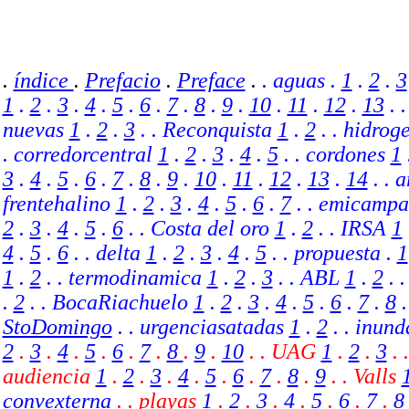
.
índice
.
Prefacio
.
Preface
.
. aguas .
1
.
2
.
3
1
.
2
.
3
.
4
.
5
.
6
.
7
.
8
.
9
.
10
.
11
.
12
.
13
. 
nuevas
1
.
2
.
3
. . Reconquista
1
.
2
. . hidrog
. corredorcentral
1
.
2
.
3
.
4
.
5
. . cordones
1
3
.
4
.
5
.
6
.
7
.
8
.
9
.
10
.
11
.
12
.
13
.
14
.
. a
frentehalino
1
.
2
.
3
.
4
.
5
.
6
.
7
.
. emicampa
2
.
3
.
4
.
5
.
6
. .
Costa del oro
1
.
2
.
.
IRSA
1
4
.
5
.
6
.
. delta
1
.
2
.
3
.
4
.
5
.
. propuesta .
1
1
.
2
. . termodinamica
1
.
2
.
3
.
. ABL
1
.
2
.
.
2
.
.
BocaRiachuelo
1
.
2
.
3
.
4
.
5
.
6
.
7
.
8
StoDomingo
. .
urgenciasatadas
1
.
2
.
. inund
2
.
3
.
4
.
5
.
6
.
7
.
8
.
9
.
10
.
.
UAG
1
.
2
.
3
.
.
audiencia
1
.
2
.
3
.
4
.
5
.
6
.
7
.
8
.
9
.
. Valls
convexterna
.
. playas
1
.
2
.
3
.
4
.
5
.
6
.
7
.
8