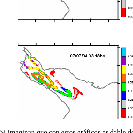
. . . . .
Si imaginan que con estos gráficos es dable d