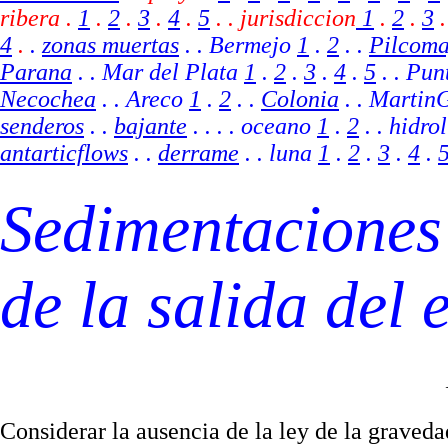
ribera .
1
.
2
.
3
.
4
.
5
.
.
jurisdiccion
1
.
2
.
3
.
4
.
.
zonas muertas
. .
Bermejo
1
.
2
. .
Pilcom
Parana
. . Mar del Plata
1
.
2
.
3
.
4
.
5
. . Pu
Necochea
. . Areco
1
.
2
.
.
Colonia
. . Martin
senderos
. .
bajante
. .
. . oceano
1
.
2
. . hidro
antarticflows
. .
derrame
.
. luna
1
.
2
.
3
.
4
.
Sedimentaciones
de la salida del 
Considerar la ausencia de la ley de la graveda