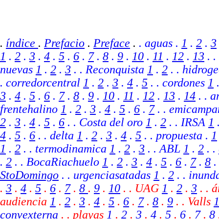
.
índice
.
Prefacio
.
Preface
.
. aguas .
1
.
2
.
3
1
.
2
.
3
.
4
.
5
.
6
.
7
.
8
.
9
.
10
.
11
.
12
.
13
. .
nuevas
1
.
2
.
3
. . Reconquista
1
.
2
. . hidrog
. corredorcentral
1
.
2
.
3
.
4
.
5
. . cordones
1
3
.
4
.
5
.
6
.
7
.
8
.
9
.
10
.
11
.
12
.
13
.
14
.
. a
frentehalino
1
.
2
.
3
.
4
.
5
.
6
.
7
.
. emicampa
2
.
3
.
4
.
5
.
6
. .
Costa del oro
1
.
2
.
.
IRSA
1
4
.
5
.
6
.
. delta
1
.
2
.
3
.
4
.
5
.
. propuesta .
1
1
.
2
. . termodinamica
1
.
2
.
3
.
. ABL
1
.
2
.
.
.
2
.
.
BocaRiachuelo
1
.
2
.
3
.
4
.
5
.
6
.
7
.
8
StoDomingo
. .
urgenciasatadas
1
.
2
.
. inund
.
3
.
4
.
5
.
6
.
7
.
8
.
9
.
10
.
.
UAG
1
.
2
.
3
.
. á
audiencia
1
.
2
.
3
.
4
.
5
.
6
.
7
.
8
.
9
.
. Valls
convexterna
.
. playas
1
.
2
.
3
.
4
.
5
.
6
.
7
.
8