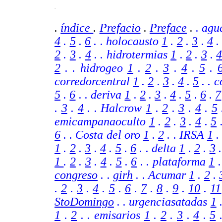
.
.
índice
.
Prefacio
.
Preface
.
. agu
4
.
5
.
6
. . holocausto
1
.
2
.
3
.
4
2
.
3
.
4
. . hidrotermias
1
.
2
.
3
.
2
. . hidrogeo
1
.
2
.
3
.
4
.
5
.
corredorcentral
1
.
2
.
3
.
4
.
5
. . 
5
.
6
.
. deriva
1
.
2
.
3
.
4
.
5
.
6
.
7
.
3
.
4
. . Halcrow
1
.
2
.
3
.
4
.
5
emicampanaoculto
1
.
2
.
3
.
4
.
5
6
. .
Costa del oro
1
.
2
.
.
IRSA
1
1
.
2
.
3
.
4
.
5
.
6
.
. delta
1
.
2
.
3
1
.
2
.
3
.
4
.
5
.
6
.
. plataforma
1
congreso
. .
girh
.
. Acumar
1
.
2
.
.
2
.
3
.
4
.
5
.
6
.
7
.
8
.
9
.
10
.
11
StoDomingo
. .
urgenciasatadas
1
1
.
2
. . emisarios
1
.
2
.
3
.
4
.
5