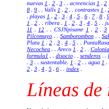
nuevas
1
.
2
.
3
. . acreencias
1
.
2
8
.
9
.
. Valls
1
.
2
. .
contrastes
1
.
. playas
1
.
2
.
3
.
4
.
5
.
6
.
7
.
8
.
1
.
2
.
.
ribera .
1
.
2
.
3
.
4
.
5
.
.
j
11
.
12
.
.
CSJNpisamr
1
.
2
.
3
Pilcomayo
. .
Samborombon
. .
Sa
Plata
1
.
2
.
3
.
4
.
5
. . PuntaRas
Necochea
. . Areco
1
.
2
.
.
Coloni
formula1
. .
disocio
. .
senderos
. .
.
3
. . sustentable.
1
.
2
. . agua
1
2
.
3
.
4
.
5
.
6
.
.
index
.
Líneas de 